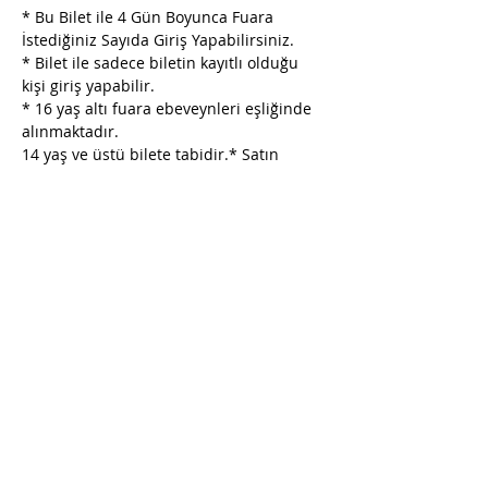
* Bu Bilet ile 4 Gün Boyunca Fuara 
İstediğiniz Sayıda Giriş Yapabilirsiniz. 
* Bilet ile sadece biletin kayıtlı olduğu 
kişi giriş yapabilir.
* 16 yaş altı fuara ebeveynleri eşliğinde 
alınmaktadır. 
14 yaş ve üstü bilete tabidir.* Satın 
alınan biletlerde iptal, iade ve değişiklik 
yapılmamaktadır.
* Organizatör, indirimli bilet satın alma 
koşullarında değişiklik yapma hakkını 
saklı tutar.
* Organizatör, fuar alanı ve saatinde 
değişiklik yapma hakkına sahiptir.
Show More
Share this event