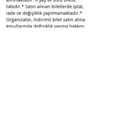
tabidir.* Satın alınan biletlerde iptal, 
iade ve değişiklik yapılmamaktadır.* 
Organizatör, indirimli bilet satın alma 
koşullarında değişiklik yapma hakkını 
saklı tutar.* Organizatör, fuar alanı ve 
saatinde değişiklik yapma hakkına 
sahiptir.* Organizatör, etkinlik için 
uygun görmediği kişileri, bilet ücretini 
iade ederek fuar mekanına almama 
hakkına sahiptir.* Etkinlik mekanına 
yiyecek ve içecek sokmak yasaktır.
Share this event